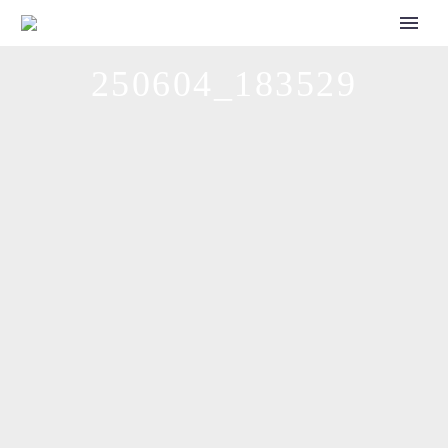
CALL FOR SPEAKERS
250604_183529