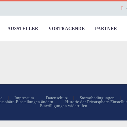
AUSSTELLER
VORTRAGENDE
PARTNER
se
Impressum
Datenschutz
Stornobedingungen
atsphäre-Einstellungen ändern
Historie der Privatsphäre-Einstell
Einwilligungen widerrufen