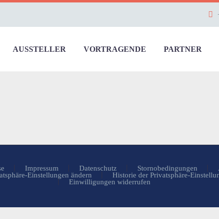
AUSSTELLER
VORTRAGENDE
PARTNER
se
Impressum
Datenschutz
Stornobedingungen
atsphäre-Einstellungen ändern
Historie der Privatsphäre-Einstell
Einwilligungen widerrufen