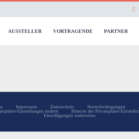
AUSSTELLER
VORTRAGENDE
PARTNER
se
Impressum
Datenschutz
Stornobedingungen
atsphäre-Einstellungen ändern
Historie der Privatsphäre-Einstell
Einwilligungen widerrufen