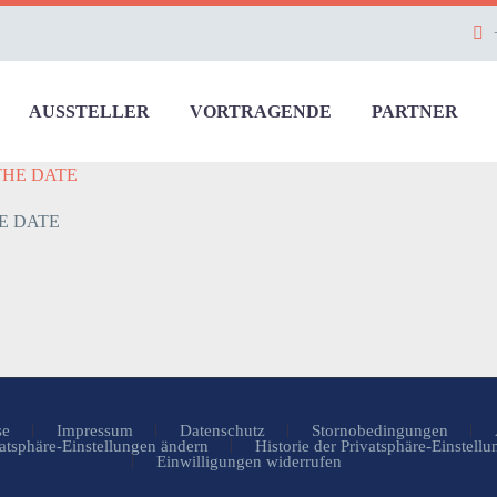
AUSSTELLER
VORTRAGENDE
PARTNER
E DATE
se
Impressum
Datenschutz
Stornobedingungen
atsphäre-Einstellungen ändern
Historie der Privatsphäre-Einstell
Einwilligungen widerrufen