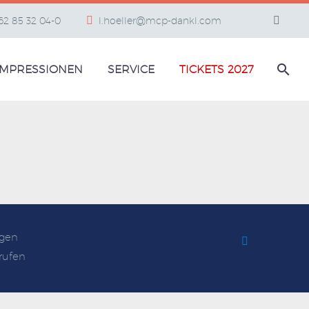
662 85 32 04-0
l.hoeller@mcp-dankl.com
IMPRESSIONEN
SERVICE
TICKETS 2027
gen
rufen