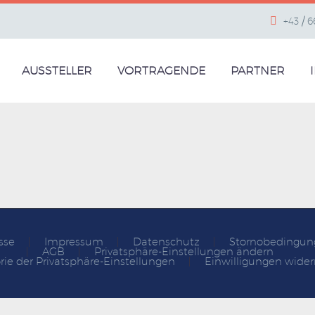
+43 / 
AUSSTELLER
VORTRAGENDE
PARTNER
sse
Impressum
Datenschutz
Stornobedingun
AGB
Privatsphäre-Einstellungen ändern
rie der Privatsphäre-Einstellungen
Einwilligungen wider