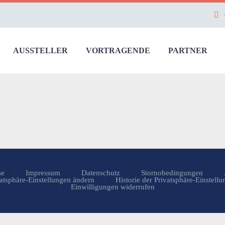
AUSSTELLER
VORTRAGENDE
PARTNER
se
Impressum
Datenschutz
Stornobedingungen
atsphäre-Einstellungen ändern
Historie der Privatsphäre-Einstell
Einwilligungen widerrufen