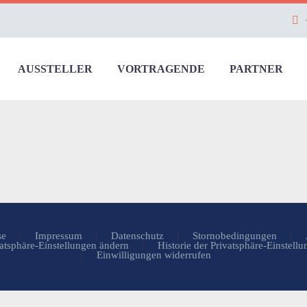
AUSSTELLER
VORTRAGENDE
PARTNER
se
Impressum
Datenschutz
Stornobedingungen
atsphäre-Einstellungen ändern
Historie der Privatsphäre-Einstell
Einwilligungen widerrufen