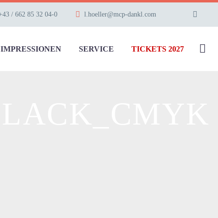
+43 / 662 85 32 04-0
l.hoeller@mcp-dankl.com
IMPRESSIONEN
SERVICE
TICKETS 2027
BLACK_CMYK