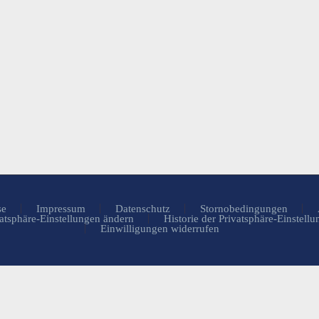
se
Impressum
Datenschutz
Stornobedingungen
atsphäre-Einstellungen ändern
Historie der Privatsphäre-Einstell
Einwilligungen widerrufen