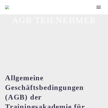
AGB TEILNEHMER
Call for Speakers
Allgemeine
Geschäftsbedingungen
(AGB) der
Tickets 2027
Trainingsakademie für