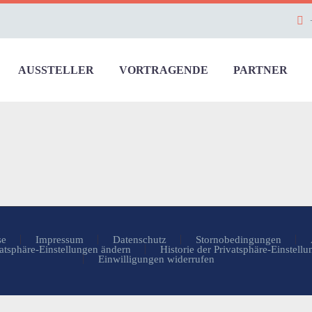
AUSSTELLER
VORTRAGENDE
PARTNER
se
Impressum
Datenschutz
Stornobedingungen
atsphäre-Einstellungen ändern
Historie der Privatsphäre-Einstell
Einwilligungen widerrufen