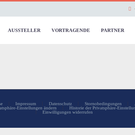
AUSSTELLER
VORTRAGENDE
PARTNER
se
Impressum
Datenschutz
Stornobedingungen
atsphäre-Einstellungen ändern
Historie der Privatsphäre-Einstell
Einwilligungen widerrufen