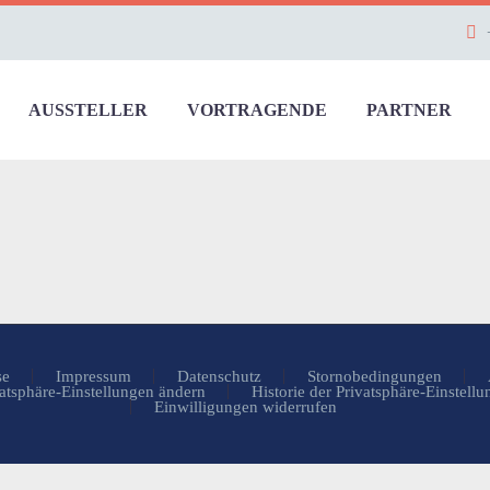
AUSSTELLER
VORTRAGENDE
PARTNER
se
Impressum
Datenschutz
Stornobedingungen
atsphäre-Einstellungen ändern
Historie der Privatsphäre-Einstell
Einwilligungen widerrufen