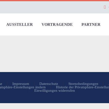
AUSSTELLER
VORTRAGENDE
PARTNER
se
Impressum
Datenschutz
Stornobedingungen
atsphäre-Einstellungen ändern
Historie der Privatsphäre-Einstell
Einwilligungen widerrufen