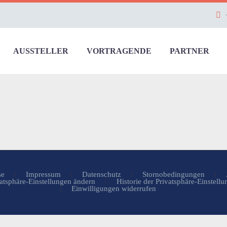
AUSSTELLER
VORTRAGENDE
PARTNER
se
Impressum
Datenschutz
Stornobedingungen
atsphäre-Einstellungen ändern
Historie der Privatsphäre-Einstell
Einwilligungen widerrufen