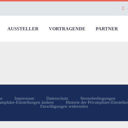
AUSSTELLER
VORTRAGENDE
PARTNER
se
Impressum
Datenschutz
Stornobedingungen
atsphäre-Einstellungen ändern
Historie der Privatsphäre-Einstell
Einwilligungen widerrufen