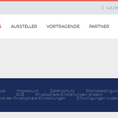
+43 / 
S
AUSSTELLER
VORTRAGENDE
PARTNER
sse
Impressum
Datenschutz
Stornobedingun
AGB
Privatsphäre-Einstellungen ändern
rie der Privatsphäre-Einstellungen
Einwilligungen wider