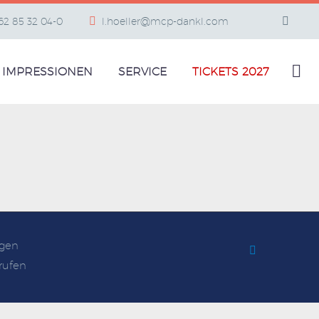
662 85 32 04-0
l.hoeller@mcp-dankl.com
IMPRESSIONEN
SERVICE
TICKETS 2027
gen
rufen