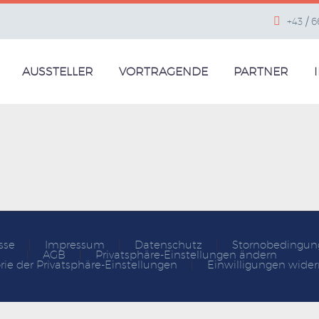
+43 / 
AUSSTELLER
VORTRAGENDE
PARTNER
sse
Impressum
Datenschutz
Stornobedingun
AGB
Privatsphäre-Einstellungen ändern
rie der Privatsphäre-Einstellungen
Einwilligungen wider