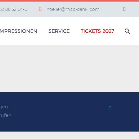
662 85 32 04-0
l.hoeller@mcp-dankl.com
IMPRESSIONEN
SERVICE
TICKETS 2027
gen
rufen