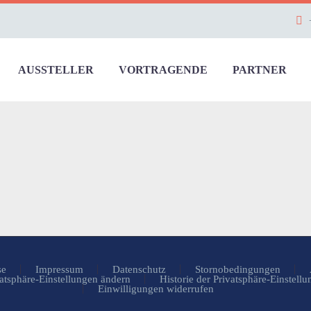
AUSSTELLER
VORTRAGENDE
PARTNER
se
Impressum
Datenschutz
Stornobedingungen
atsphäre-Einstellungen ändern
Historie der Privatsphäre-Einstell
Einwilligungen widerrufen