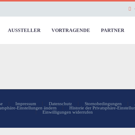
AUSSTELLER
VORTRAGENDE
PARTNER
se
Impressum
Datenschutz
Stornobedingungen
atsphäre-Einstellungen ändern
Historie der Privatsphäre-Einstell
Einwilligungen widerrufen