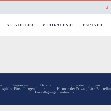
AUSSTELLER
VORTRAGENDE
PARTNER
se
Impressum
Datenschutz
Stornobedingungen
atsphäre-Einstellungen ändern
Historie der Privatsphäre-Einstell
Einwilligungen widerrufen