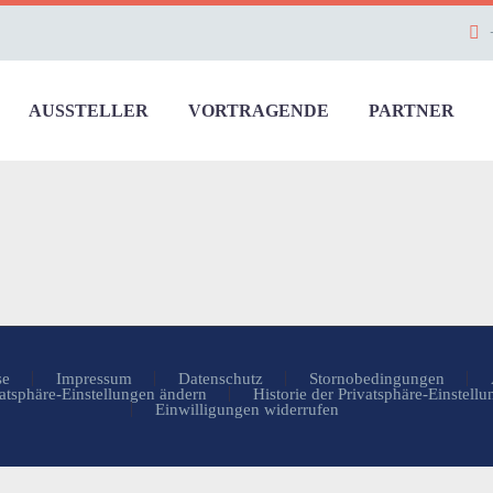
AUSSTELLER
VORTRAGENDE
PARTNER
se
Impressum
Datenschutz
Stornobedingungen
atsphäre-Einstellungen ändern
Historie der Privatsphäre-Einstell
Einwilligungen widerrufen