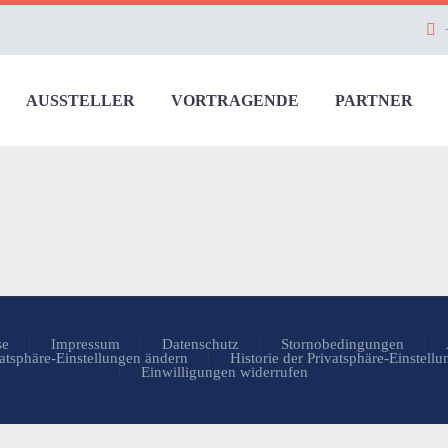
AUSSTELLER
VORTRAGENDE
PARTNER
se
Impressum
Datenschutz
Stornobedingungen
atsphäre-Einstellungen ändern
Historie der Privatsphäre-Einstell
Einwilligungen widerrufen