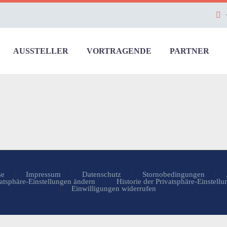
AUSSTELLER
VORTRAGENDE
PARTNER
se
Impressum
Datenschutz
Stornobedingungen
atsphäre-Einstellungen ändern
Historie der Privatsphäre-Einstell
Einwilligungen widerrufen