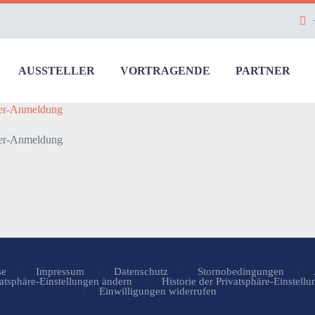
AUSSTELLER
VORTRAGENDE
PARTNER
r-Anmeldung
r-Anmeldung
se
Impressum
Datenschutz
Stornobedingungen
atsphäre-Einstellungen ändern
Historie der Privatsphäre-Einstell
Einwilligungen widerrufen