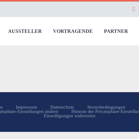
AUSSTELLER
VORTRAGENDE
PARTNER
se
Impressum
Datenschutz
Stornobedingungen
atsphäre-Einstellungen ändern
Historie der Privatsphäre-Einstell
Einwilligungen widerrufen