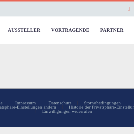
AUSSTELLER
VORTRAGENDE
PARTNER
se
Impressum
Datenschutz
Stornobedingungen
atsphäre-Einstellungen ändern
Historie der Privatsphäre-Einstell
Einwilligungen widerrufen