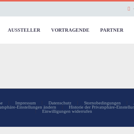
AUSSTELLER
VORTRAGENDE
PARTNER
se
Impressum
Datenschutz
Stornobedingungen
atsphäre-Einstellungen ändern
Historie der Privatsphäre-Einstell
Einwilligungen widerrufen