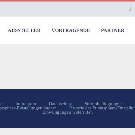
AUSSTELLER
VORTRAGENDE
PARTNER
se
Impressum
Datenschutz
Stornobedingungen
atsphäre-Einstellungen ändern
Historie der Privatsphäre-Einstell
Einwilligungen widerrufen