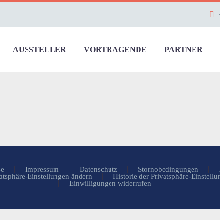
AUSSTELLER
VORTRAGENDE
PARTNER
se
Impressum
Datenschutz
Stornobedingungen
atsphäre-Einstellungen ändern
Historie der Privatsphäre-Einstell
Einwilligungen widerrufen