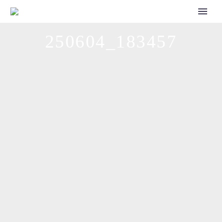
CALL FOR SPEAKERS
250604_183457