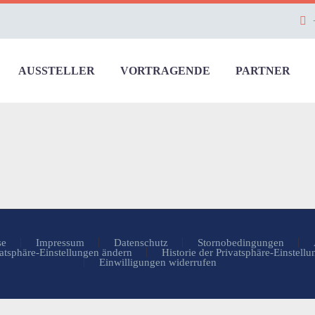
AUSSTELLER
VORTRAGENDE
PARTNER
se
Impressum
Datenschutz
Stornobedingungen
atsphäre-Einstellungen ändern
Historie der Privatsphäre-Einstell
Einwilligungen widerrufen