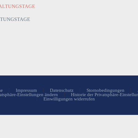
DHALTUNGSTAGE
se
Impressum
Datenschutz
Stornobedingungen
atsphäre-Einstellungen ändern
Historie der Privatsphäre-Einstell
Einwilligungen widerrufen