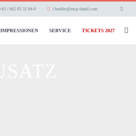
+43 / 662 85 32 04-0
l.hoeller@mcp-dankl.com
IMPRESSIONEN
SERVICE
TICKETS 2027
USATZ