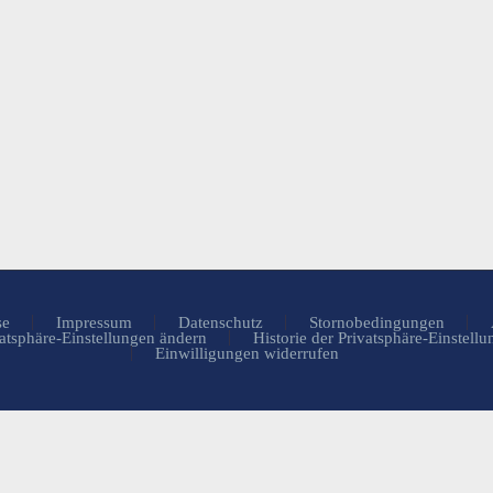
se
Impressum
Datenschutz
Stornobedingungen
atsphäre-Einstellungen ändern
Historie der Privatsphäre-Einstell
Einwilligungen widerrufen