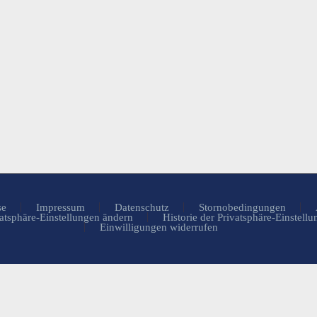
se
Impressum
Datenschutz
Stornobedingungen
atsphäre-Einstellungen ändern
Historie der Privatsphäre-Einstell
Einwilligungen widerrufen