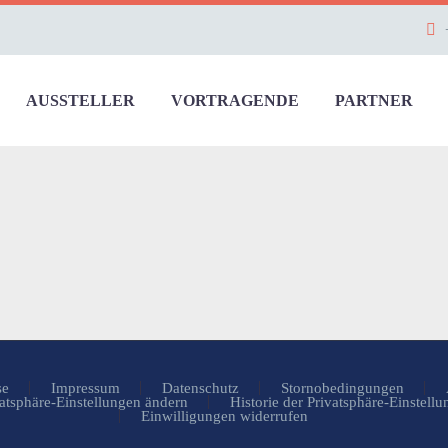
AUSSTELLER
VORTRAGENDE
PARTNER
se
Impressum
Datenschutz
Stornobedingungen
atsphäre-Einstellungen ändern
Historie der Privatsphäre-Einstell
Einwilligungen widerrufen