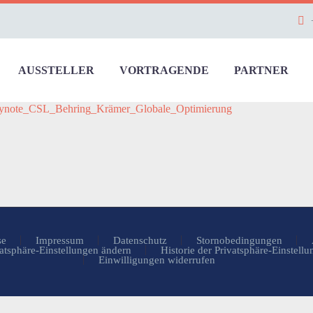
AUSSTELLER
VORTRAGENDE
PARTNER
CSL_Behring_Krämer_Globale_Optimierung
se
Impressum
Datenschutz
Stornobedingungen
atsphäre-Einstellungen ändern
Historie der Privatsphäre-Einstell
Einwilligungen widerrufen